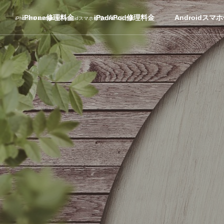
iPhone修理料金
iPad/iPod修理料金
Androidスマ
iPhone/iPad/switch/Androidスマホ修理のREM富士店