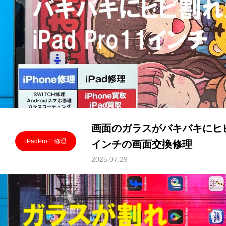
画面のガラスがバキバキにヒビ割れ
iPadPro11修理
インチの画面交換修理
2025.07.29