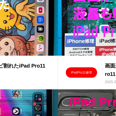
たiPad Pro11
画面
iPadPro11修理
ro
2025.