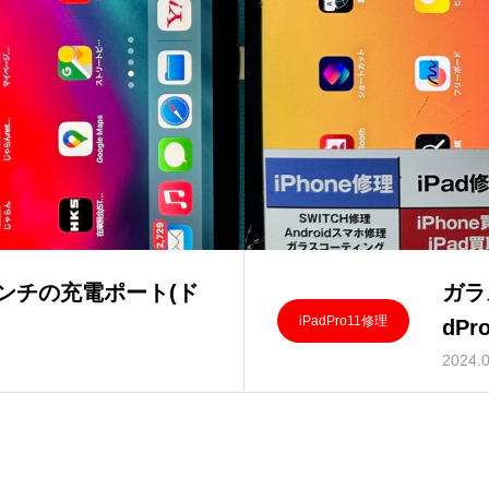
1インチの充電ポート(ド
ガラ
iPadPro11修理
dP
2024.