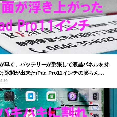
が早く、バッテリーが膨張して液晶パネルを持
げ隙間が出来たiPad Pro11インチの膨らんだ
テリーの交換修理
09.30