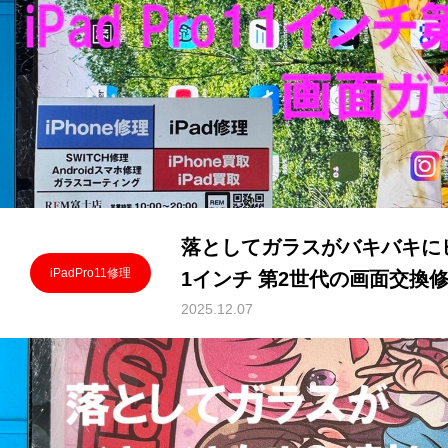
落としてガラスがバキバキにヒビ
iPadPro11修理
1インチ 第2世代の画面交換
2025.12.07