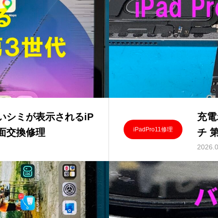
いシミが表示されるiP
充電
iPadPro11修理
画面交換修理
チ 
2026.