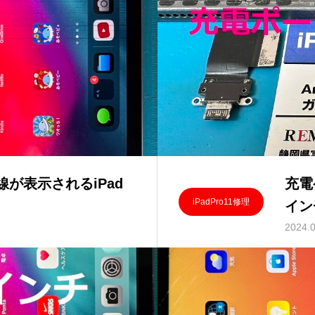
が表示されるiPad
充電
iPadPro11修理
イン
2024.