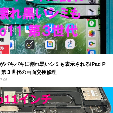
がバキバキに割れ黒いシミも表示されるiPad P
11 第３世代の画面交換修理
07.06