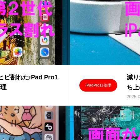
割れたiPad Pro1
減り
iPadPro11修理
修理
ち上
バッ
2025.