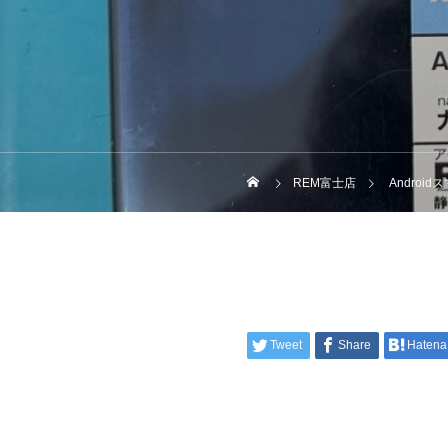
REM富士店
Androi
Tweet
Share
Hatena