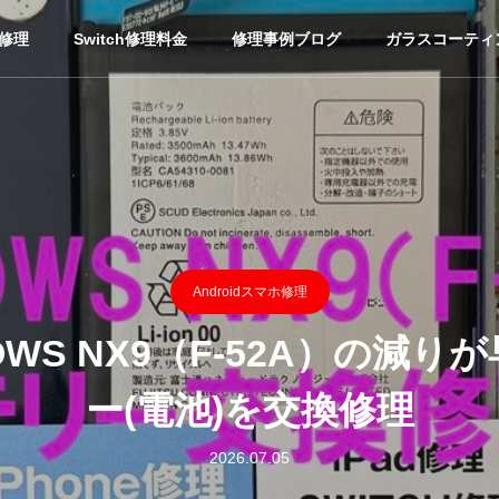
ホ修理
Switch修理料金
修理事例ブログ
ガラスコーティ
Androidスマホ修理
WS NX9（F-52A）の減
ー(電池)を交換修理
2026.07.05