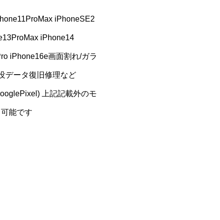
iPhone11ProMax iPhoneSE2
ne13ProMax iPhone14
e16Pro iPhone16e画面割れ/ガラ
水没データ復旧修理など
UOS/GooglePixel) 上記記載外のモ
理も可能です