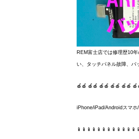
REM富士店では修理歴1
い、タッチパネル故障、バ
🍎🍎 🍎🍎 🍎🍎 🍎🍎 🍎🍎 🍎
iPhone/iPad/Andro
📱📱📱📱📱📱📱📱📱📱📱📱