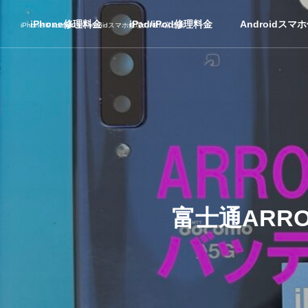
iPhone修理料金
iPad/iPod修理料金
Androidスマ
iPhone/iPad/switch/Androidスマホ修理のREM富士店
富士通ARRO