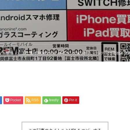
dスマホ修理
富士通ARROWS NX9（F-52A）の減りが早いバッテリー(電池)を交
Pocket
RSS
feedly
Pin it