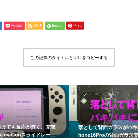
Pocket
RSS
feedly
Pin it
この記事のタイトルとURLをコピーする
り付けても反応が無く、充電
落として背面ガラスがバキ
のJoy-Conスライドレール
hone16Proの背面ガラス