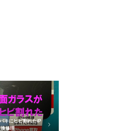
バキにヒビ割れたiP
交換修理