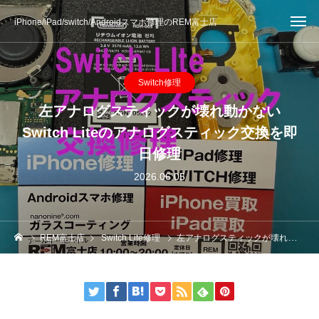
iPhone/iPad/switch/Androidスマホ修理のREM富士店
Switch修理
左アナログスティックが壊れ動かない
Switch Liteのアナログスティック交換を即
日修理
2026.06.05
REM富士店
Switch Lite修理
左アナログスティックが壊れ動かないSwitch Liteのアナログスティック交換を即日修理