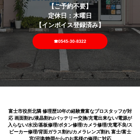
【ご予約不要】
定休日：木曜日
【インボイス登録済み】
☎0545-30-8322
富士市役所北隣 修理歴10年の経験豊富なプロスタッフが対
応 画面割れ/液晶割れ/バッテリー交換/充電出来ない/電源が
入らない/水没/基板修理/ボタン修理/カメラ修理/充電不良/ス
ピーカー修理/背面ガラス割れ/カメラレンズ割れ 富士/富士
宮/沼津/静岡からのお客様の修理に対応