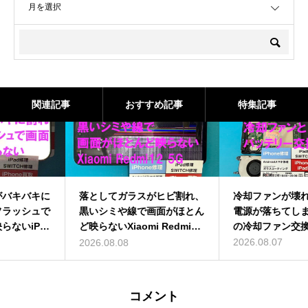
関連記事
おすすめ記事
特集記事
落としてガラスがヒビ割れ、
冷却ファンが壊れ高温になり
黒いシミや線で画面がほとん
電源が落ちてしまうSWITCH
ど映らないXiaomi Redmi12
の冷却ファン交換修理
5Gの画面交換修理
2026.08.07
2026.08.08
コメント