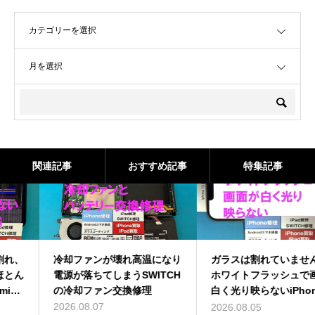
OPEN
OPEN
関連記事
おすすめ記事
特集記事
冷却ファンが壊れ高温になり
ガラスは割れていませんが、
電源が落ちてしまうSWITCH
ホワイトフラッシュで画面が
の冷却ファン交換修理
白く光り映らないiPhone13
ProMaxの画面交換を即日修
2026.08.07
2026.08.05