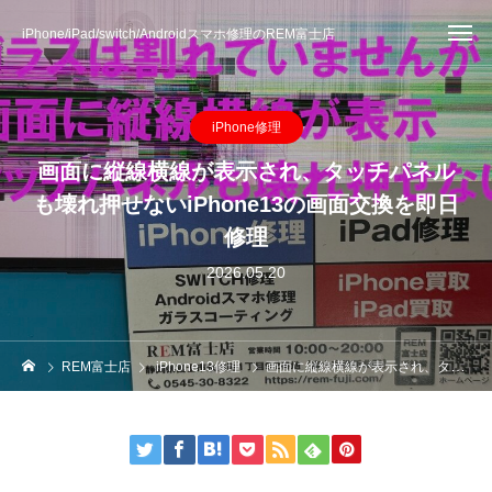
iPhone/iPad/switch/Androidスマホ修理のREM富士店
iPhone修理
画面に縦線横線が表示され、タッチパネル
も壊れ押せないiPhone13の画面交換を即日
修理
2026.05.20
REM富士店
iPhone13修理
画面に縦線横線が表示され、タッチパネルも壊れ押せないiPhone13の画面交換を即日修理