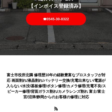
【インボイス登録済み】
☎0545-30-8322
富士市役所北隣 修理歴10年の経験豊富なプロスタッフが対
応 画面割れ/液晶割れ/バッテリー交換/充電出来ない/電源が
入らない/水没/基板修理/ボタン修理/カメラ修理/充電不良/ス
ピーカー修理/背面ガラス割れ/カメラレンズ割れ 富士/富士
宮/沼津/静岡からのお客様の修理に対応