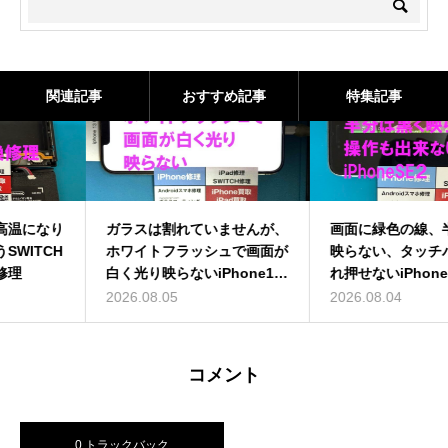
関連記事
おすすめ記事
特集記事
ガラスは割れていませんが、
画面に緑色の線、半分は黒く
ホワイトフラッシュで画面が
映らない、タッチパネルも壊
白く光り映らないiPhone13
れ押せないiPhoneSE2の画
ProMaxの画面交換を即日修
面交換を即日修理
2026.08.05
2026.08.04
理
コメント
0 トラックバック