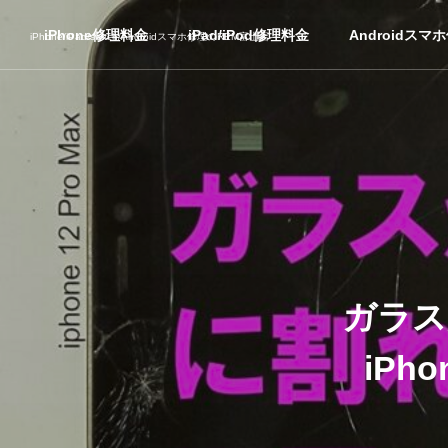
iPhone修理料金
iPad/iPod修理料金
Androidスマ
iPhone/iPad/switch/Androidスマホ修理のREM富士店
ガラス
iPh