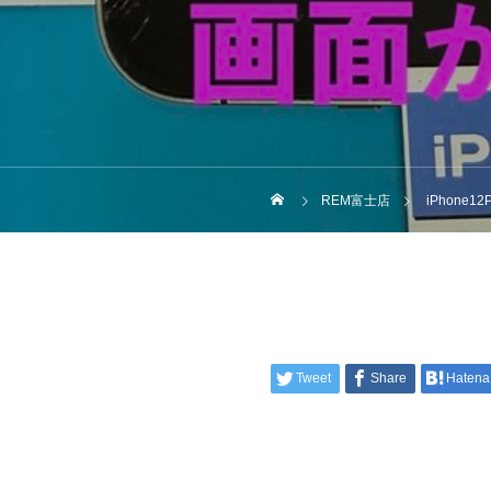
REM富士店
iPhone1
Tweet
Share
Hatena