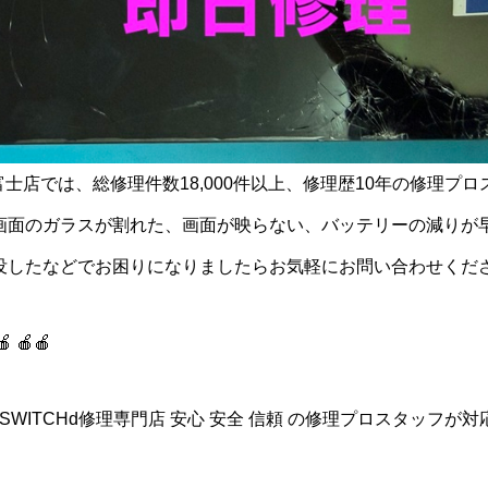
)富士店では、総修理件数18,000件以上、修理歴10年の修理プ
画面のガラスが割れた、画面が映らない、バッテリーの減りが
没したなどでお困りになりましたらお気軽にお問い合わせくだ
🍎 🍎🍎
idスマホ/SWITCHd修理専門店 安心 安全 信頼 の修理プロスタッフが対