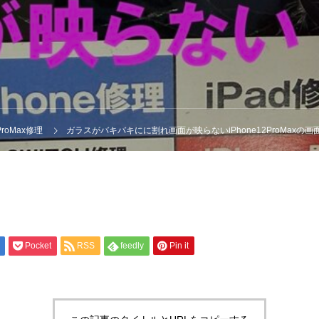
2ProMax修理
ガラスがバキバキにに割れ画面が映らないiPhone12ProMaxの
Pocket
RSS
feedly
Pin it