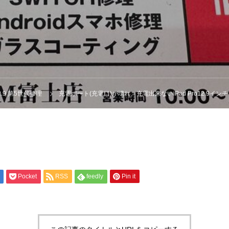
o12.9 第5世代修理
充電ポート(充電口)が壊れ、充電出来ないiPad Pro12.9イ
Pocket
RSS
feedly
Pin it