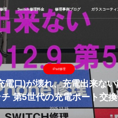
ホ修理
Switch修理料金
修理事例ブログ
ガラスコーティ
iPad修理
電口)が壊れ、充電出来ないiPad
チ 第5世代の充電ポート交
2025.12.15