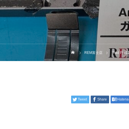
REM富士店
iPad Pr
Tweet
Share
Hatena