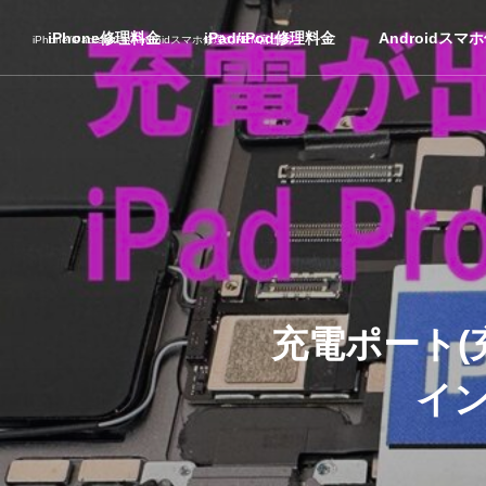
iPhone修理料金
iPad/iPod修理料金
Androidスマ
iPhone/iPad/switch/Androidスマホ修理のREM富士店
充電ポート(充
イン