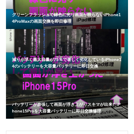
グリーンフラッシュで緑色に光り画面が映らないiPhone1
4ProMaxの画面交換を即日修理
減りが早く最大容量が75％で著しく劣化しているiPhone1
4のバッテリーを大容量バッテリーに即日交換
バッテリーが膨張して画面が浮き上がりスキマが出来たiP
hone15Proを大容量バッテリーに即日交換修理
OPEN