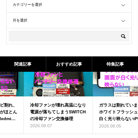
OPEN
関連記事
おすすめ記事
特集記事
冷却ファンが壊れ高温になり
ガラスは割れていませんが、
電源が落ちてしまうSWITCH
ホワイトフラッシュで画面が
の冷却ファン交換修理
白く光り映らないiPhone13
ProMaxの画面交換を即日修
2026.08.07
2026.08.05
理