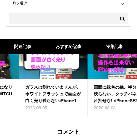
関連記事
おすすめ記事
特集記事
ガラスは割れていませんが、
画面に緑色の線、半分は黒く
ホワイトフラッシュで画面が
映らない、タッチパネルも壊
白く光り映らないiPhone13
れ押せないiPhoneSE2の画
ProMaxの画面交換を即日修
面交換を即日修理
2026.08.05
2026.08.04
理
コメント