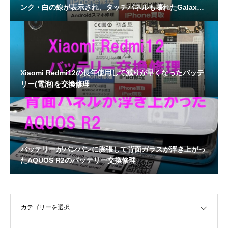
ンク・白の線が表示され、タッチパネルも壊れたGalaxy
A25画面交換修理
Xiaomi Redmi12の長年使用して減りが早くなったバッテ
リー(電池)を交換修理
バッテリーがパンパンに膨張して背面ガラスが浮き上がっ
たAQUOS R2のバッテリー交換修理
OPEN
OPEN