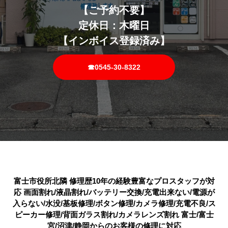
【ご予約不要】
定休日：木曜日
【インボイス登録済み】
☎0545-30-8322
富士市役所北隣 修理歴10年の経験豊富なプロスタッフが対
応 画面割れ/液晶割れ/バッテリー交換/充電出来ない/電源が
入らない/水没/基板修理/ボタン修理/カメラ修理/充電不良/ス
ピーカー修理/背面ガラス割れ/カメラレンズ割れ 富士/富士
宮/沼津/静岡からのお客様の修理に対応