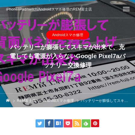
iPhone/iPad/switch/Androidスマホ修理のREM富士店
Androidスマホ修理
バッテリーが膨張してスキマが出来て、充
電しても電源が入らないGoogle Pixel7aバ
ッテリー交換修理
2025.10.06
REM富士店
Androidスマホ修理
バッテリーが膨張してスキマが出来て、充電しても電源が入らないGoogle Pixel7aバッテリー交換修理