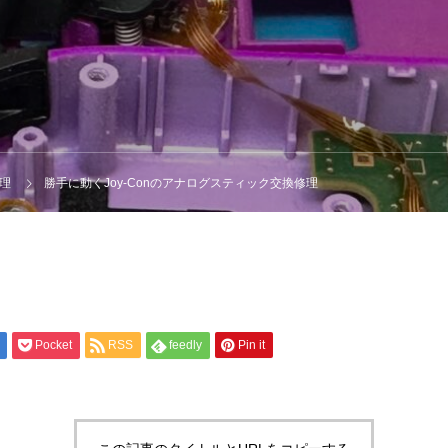
修理
勝手に動くJoy-Conのアナログスティック交換修理
Pocket
RSS
feedly
Pin it