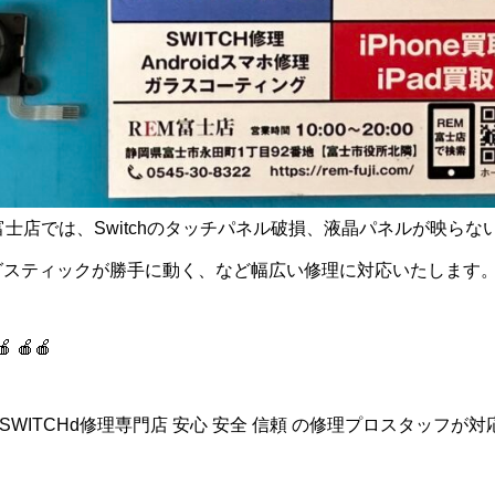
)富士店では、Switchのタッチパネル破損、液晶パネルが映ら
ナログスティックが勝手に動く、など幅広い修理に対応いたします
🍎 🍎🍎
idスマホ/SWITCHd修理専門店 安心 安全 信頼 の修理プロスタッフが対