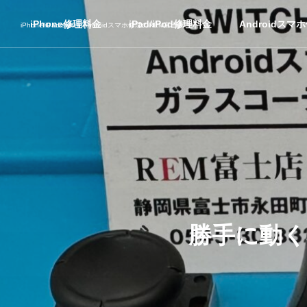
iPhone修理料金
iPad/iPod修理料金
Androidスマ
iPhone/iPad/switch/Androidスマホ修理のREM富士店
勝手に動く