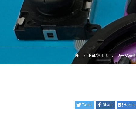
REM富士店
Joy-Con
Tweet
Share
Hatena