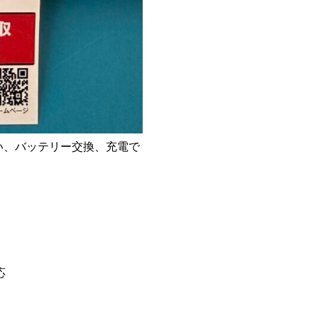
ない、バッテリー交換、充電で
。
応